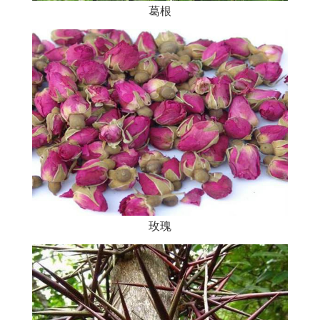
葛根
玫瑰