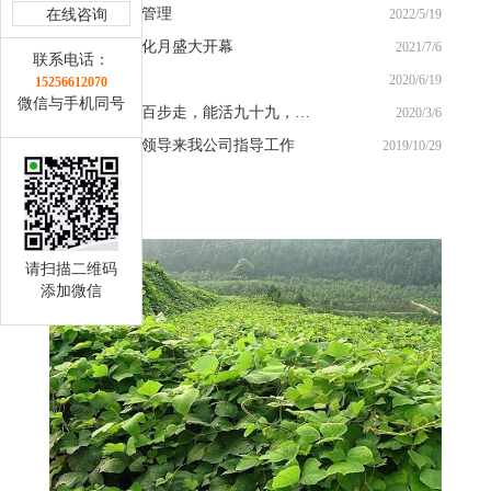
百合的种植与管理
2022/5/19
在线咨询
梦思康百合文化月盛大开幕
2021/7/6
联系电话：
梦思康基地
2020/6/19
15256612070
微信与手机同号
俗话说：饭后百步走，能活九十九，怎么走才最好？
2020/3/6
安徽省农业厅领导来我公司指导工作
2019/10/29
相关产品
请扫描二维码
添加微信